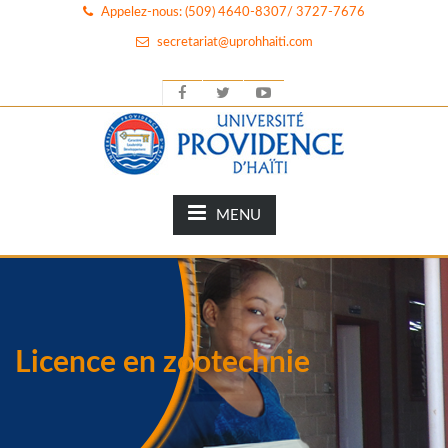
Appelez-nous: (509) 4640-8307/ 3727-7676
secretariat@uprohhaiti.com
MENU
Licence en zootechnie